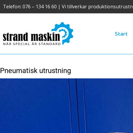
Hoppa
Telefon: 076 – 134 16 60 | Vi tillverkar produktionsutrustni
till
innehåll
Start
Pneumatisk utrustning